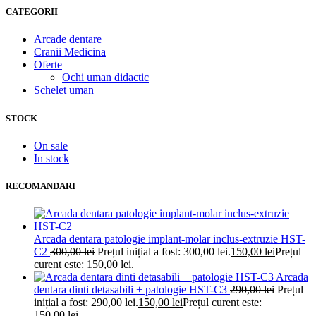
CATEGORII
Arcade dentare
Cranii Medicina
Oferte
Ochi uman didactic
Schelet uman
STOCK
On sale
In stock
RECOMANDARI
Arcada dentara patologie implant-molar inclus-extruzie HST-
C2
300,00
lei
Prețul inițial a fost: 300,00 lei.
150,00
lei
Prețul
curent este: 150,00 lei.
Arcada
dentara dinti detasabili + patologie HST-C3
290,00
lei
Prețul
inițial a fost: 290,00 lei.
150,00
lei
Prețul curent este:
150,00 lei.