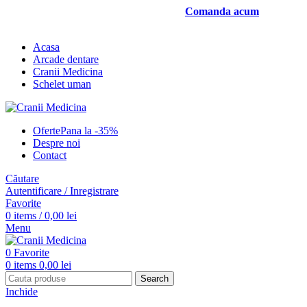
5% reducere la 5 mulaje comandate! -
Comanda acum
5% reducere
la 5 mulaje comandate!
Acasa
Arcade dentare
Cranii Medicina
Schelet uman
Oferte
Pana la -35%
Despre noi
Contact
Căutare
Autentificare / Inregistrare
Favorite
0
items
/
0,00
lei
Menu
0
Favorite
0
items
0,00
lei
Search
Inchide