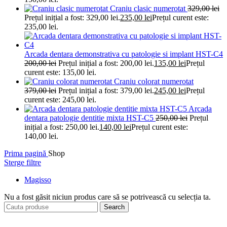
Craniu clasic numerotat
329,00
lei
Prețul inițial a fost: 329,00 lei.
235,00
lei
Prețul curent este:
235,00 lei.
Arcada dentara demonstrativa cu patologie si implant HST-C4
200,00
lei
Prețul inițial a fost: 200,00 lei.
135,00
lei
Prețul
curent este: 135,00 lei.
Craniu colorat numerotat
379,00
lei
Prețul inițial a fost: 379,00 lei.
245,00
lei
Prețul
curent este: 245,00 lei.
Arcada
dentara patologie dentitie mixta HST-C5
250,00
lei
Prețul
inițial a fost: 250,00 lei.
140,00
lei
Prețul curent este:
140,00 lei.
Prima pagină
Shop
Sterge filtre
Magisso
Nu a fost găsit niciun produs care să se potrivească cu selecția ta.
Search