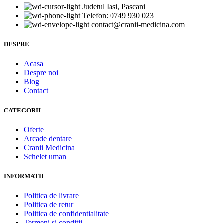
Judetul Iasi, Pascani
Telefon: 0749 930 023
contact@cranii-medicina.com
DESPRE
Acasa
Despre noi
Blog
Contact
CATEGORII
Oferte
Arcade dentare
Cranii Medicina
Schelet uman
INFORMATII
Politica de livrare
Politica de retur
Politica de confidentialitate
Termeni si conditii