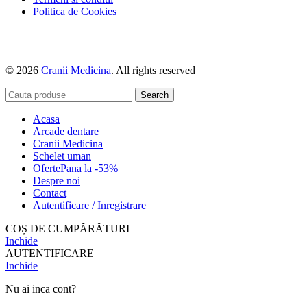
Politica de Cookies
© 2026
Cranii Medicina
. All rights reserved
Search
Acasa
Arcade dentare
Cranii Medicina
Schelet uman
Oferte
Pana la -53%
Despre noi
Contact
Autentificare / Inregistrare
COȘ DE CUMPĂRĂTURI
Inchide
AUTENTIFICARE
Inchide
Nu ai inca cont?