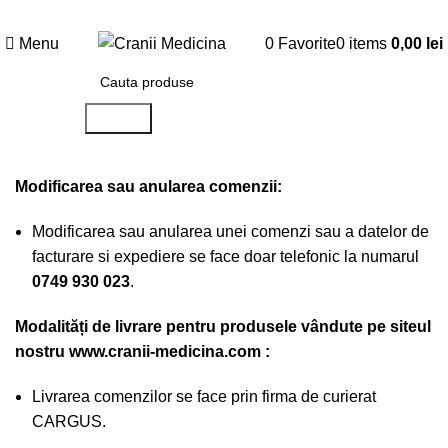
5% reducere
la 5 mulaje comandate!
Menu
0
Favorite
0
items
0,00
lei
Search
Modificarea sau anularea comenzii:
Modificarea sau anularea unei comenzi sau a datelor de
facturare si expediere se face doar telefonic la numarul
0749 930 023
.
Modalități de livrare pentru produsele vândute pe siteul
nostru
www.cranii-medicina.com
:
Livrarea comenzilor se face prin firma de curierat
CARGUS.