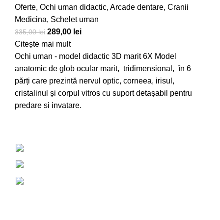
Oferte
,
Ochi uman didactic
,
Arcade dentare
,
Cranii
Medicina
,
Schelet uman
289,00
lei
335,00
lei
Citește mai mult
Ochi uman - model didactic 3D marit 6X
Model
anatomic de glob ocular marit, tridimensional, în 6
părți care prezintă nervul optic, corneea, irisul,
cristalinul și corpul vitros cu suport detașabil pentru
predare si invatare.
Judetul Iasi, Pascani
Telefon: 0749 930 023
contact@cranii-medicina.com
DESPRE