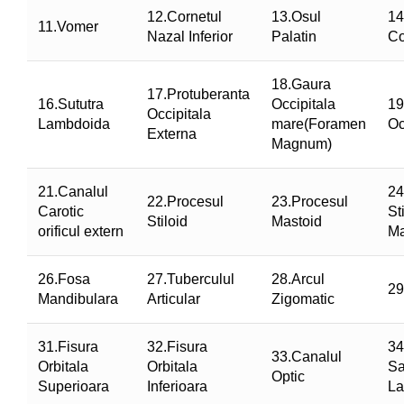
12.Cornetul
13.Osul
14
11.Vomer
Nazal Inferior
Palatin
Co
18.Gaura
17.Protuberanta
16.Sututra
Occipitala
19
Occipitala
Lambdoida
mare(Foramen
Oc
Externa
Magnum)
21.Canalul
24
22.Procesul
23.Procesul
Carotic
St
Stiloid
Mastoid
orificul extern
Ma
26.Fosa
27.Tuberculul
28.Arcul
29
Mandibulara
Articular
Zigomatic
31.Fisura
32.Fisura
34
33.Canalul
Orbitala
Orbitala
Sa
Optic
Superioara
Inferioara
La