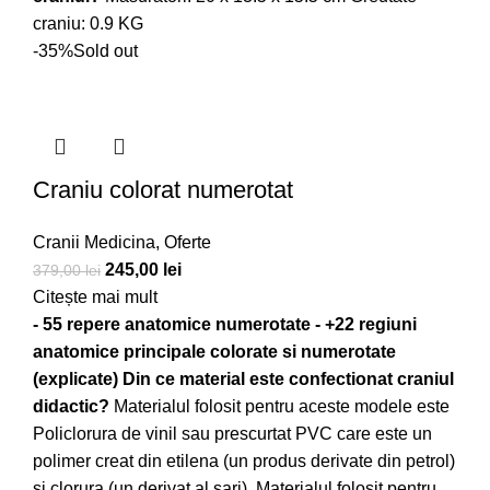
craniu: 0.9 KG
-35%
Sold out
Craniu colorat numerotat
Cranii Medicina
,
Oferte
245,00
lei
379,00
lei
Citește mai mult
- 55 repere anatomice numerotate - +22 regiuni
anatomice principale colorate si numerotate
(explicate)
Din ce material este confectionat craniul
didactic?
Materialul folosit pentru aceste modele este
Policlorura de vinil sau prescurtat PVC care este un
polimer creat din etilena (un produs derivate din petrol)
si clorura (un derivat al sari). Materialul folosit pentru