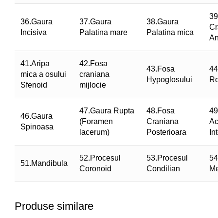
39
36.Gaura
37.Gaura
38.Gaura
Cr
Incisiva
Palatina mare
Palatina mica
An
41.Aripa
42.Fosa
43.Fosa
44
mica a osului
craniana
Hypoglosului
Ro
Sfenoid
mijlocie
47.Gaura Rupta
48.Fosa
49
46.Gaura
(Foramen
Craniana
Ac
Spinoasa
lacerum)
Posterioara
In
52.Procesul
53.Procesul
54
51.Mandibula
Coronoid
Condilian
Me
Produse similare