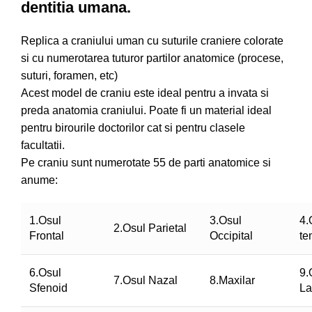
dentitia umana.
Replica a craniului uman cu suturile craniere colorate
si cu numerotarea tuturor partilor anatomice (procese,
suturi, foramen, etc)
Acest model de craniu este ideal pentru a invata si
preda anatomia craniului. Poate fi un material ideal
pentru birourile doctorilor cat si pentru clasele
facultatii.
Pe craniu sunt numerotate 55 de parti anatomice si
anume:
1.Osul
3.Osul
4.
2.Osul Parietal
Frontal
Occipital
te
6.Osul
9.
7.Osul Nazal
8.Maxilar
Sfenoid
La