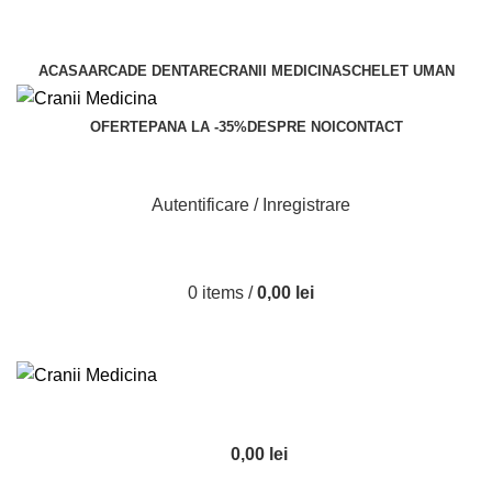
5% reducere la 5 mulaje comandate! -
Comanda acum
5% reducere
la 5 mulaje comandate!
ACASA
ARCADE DENTARE
CRANII MEDICINA
SCHELET UMAN
OFERTE
PANA LA -35%
DESPRE NOI
CONTACT
Autentificare / Inregistrare
0
items
/
0,00
lei
0,00
lei