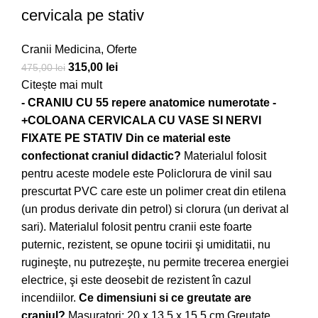
cervicala pe stativ
Cranii Medicina
,
Oferte
315,00
lei
475,00
lei
Citește mai mult
- CRANIU CU 55 repere anatomice numerotate -
+COLOANA CERVICALA CU VASE SI NERVI
FIXATE PE STATIV
Din ce material este
confectionat craniul didactic?
Materialul folosit
pentru aceste modele este Policlorura de vinil sau
prescurtat PVC care este un polimer creat din etilena
(un produs derivate din petrol) si clorura (un derivat al
sari). Materialul folosit pentru cranii este foarte
puternic, rezistent, se opune tocirii şi umiditatii, nu
rugineşte, nu putrezeşte, nu permite trecerea energiei
electrice, şi este deosebit de rezistent în cazul
incendiilor.
Ce dimensiuni si ce greutate are
craniul?
Masuratori: 20 x 13.5 x 15.5 cm Greutate